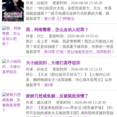
作者：白鲸河
更新时间：2026-08-09 15:58:28
简介：“你们的层次太低，妄想凭借努力、天分、奇遇
就能超越我？”“殊不知通过这种方式积累的力量，根
基...
最新章节：
第八章 入门呼吸法
我，柯南警察，怎么会劝人犯罪？
作者：什仁
更新时间：2026-08-09 19:55:45
简介：谷上枣：柯南，我是警察啊！我怎么可能劝人犯
罪？肯定是你搞错了！我虽案子破得多，但和你一样是
案...
最新章节：
第18章 打他！想让他老实交代，得用私刑！
大小姐回归，大佬们直呼祖宗
作者：祈佑文
更新时间：2026-08-09 12:12:43
简介：【又名《那位祖宗又掉马了》】【人狠内心话
多、懒癌晚期女主×自我攻略、内心戏丰富男主】众所
周知...
最新章节：
第6章
娇娇只想咸鱼躺，反被疯批亲懵了
作者：裁云缝月
更新时间：2026-08-08 13:28:36
简介：【贵族兽校团宠+vn+男全洁+雄竞修罗场】【钓
而不自知的咸鱼女主疯批男主团】咸鱼陆冉穿越到贵族