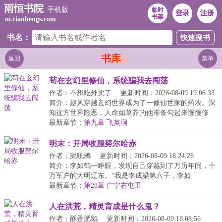
雨恒书院
手机版
临时
登录
注册
书架
m.tianhengs.com
书名：
书库
返回
菜单
苟在玄幻里修仙，系统骗我去闯荡
作者：不想吃外卖了
更新时间：2026-08-09 19:06:33
简介：赵风穿越玄幻世界成为了一修仙世家的药农。深
知这方世界险恶，人命如草芥的他准备勾起来慢慢修
仙。...
最新章节：
第九章 飞英涧
明末：开局收服努尔哈赤
作者：泥吼鸦
更新时间：2026-08-09 18:24:26
简介：李如鹤一睁眼，发现自己穿越到了万历年间，十
万军户的大明辽东。“我是李成梁第六子，李如
鹤！”而...
最新章节：
第28章 广宁右屯卫
人在洪荒，精灵育成是什么鬼？
作者：酥香肥鹅
更新时间：2026-08-09 18:08:56