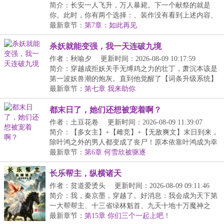
简介：长安一人飞升，万人暴毙。下一个献祭的就是
你。此时，你有两个选择：、装作没有看到上述内容、
成为...
最新章节：
第7章：如此再见
杀妖就能变强，我一天连破九境
作者：秋喻夕
更新时间：2026-08-09 10:17:59
简介：穿越成拒妖关手无缚鸡之力的壮丁，萧沉本该是
第一波妖兽潮的炮灰。直到他觉醒了【词条升级系统】
杀...
最新章节：
第七章 我来助你
都末日了，她们还想被宠着啊？
作者：土豆花卷
更新时间：2026-08-09 11:39:07
简介：【多女主】+【雌竞】+【无敌爽文】末日到来，
除叶鸿之外的男人都变成了丧尸！原本依靠叶鸿成为幸
存...
最新章节：
第6章 何雪欣被驱逐
长乐帮主，纵横诸天
作者：贫道爱烫头
更新时间：2026-08-09 09:11:46
简介：我，秦京墨，穿越了。好消息：我会成为天下第
一大帮帮主、十三省绿林魁首、九天十地十万魔神之
主，...
最新章节：
第15章 你们三个一起上吧！