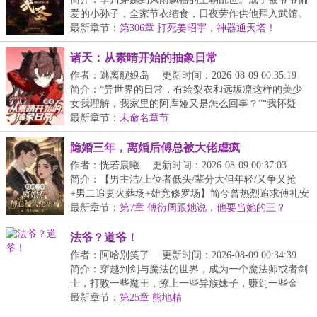
爱的小孙子，全家节衣缩食，日夜劳作供他拜入武馆。
可...
最新章节：
第306章 打死姜昭宇，神器通天塔！
诸天：从素晴开始的抽象日常
作者：逃离舰娘岛
更新时间：2026-08-09 00:35:19
简介：“异世界的日常，有绘梨衣和远坂凛这样的美少
女我理解，我家里的阿库娅又是怎么回事？”“我怀疑
这...
最新章节：
未命名章节
隐婚三年，离婚后傅总被大佬虐疯
作者：恍若晨曦
更新时间：2026-08-09 00:37:03
简介：【男主洁/上位者低头/辈分大但年轻/又争又抢
+男二追妻火葬场+雄竞修罗场】简兮曾热烈追求傅礼安
年...
最新章节：
第7章 傅衍周跟她说，他要当她的三？
法爷？道爷！
作者：阿哈别笑了
更新时间：2026-08-09 00:34:39
简介：穿越到剑与魔法的世界，成为一个魔法师或者剑
士，打败一些魔王，撩上一些异族妹子，赚到一些金
币，...
最新章节：
第25章 熊地精