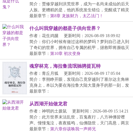
简介：贾修穿越到洪荒世界，成为一名尚未成仙的后天
人族。更糟糕的是，他的系统发生错位，觉醒成了精灵
育...
最新章节：
第8章 龙族财力，太乙法门！
什么叫我穿越的都是子供向世界？
作者：花生鸡腿
更新时间：2026-08-09 18:09:02
简介：你们小时候有做过这样的梦吗？梦到自己进入到
了奇幻的世界，拥有自己专属的机甲，拯救即将濒临灭
亡...
最新章节：
第10章 初次变身
魂穿林克，海拉鲁流氓驰骋提瓦特
作者：青丘月狐
更新时间：2026-08-09 17:05:04
简介：李朔睁开眼，发现自己竟穿越到了塞尔达主角林
克身上，本以为要在海拉鲁大陆大显身手的那一刻，发
现...
最新章节：
从西湖开始做龙君
作者：神明的土拨鼠
更新时间：2026-08-09 15:14:21
简介：此方世界末法乱世，百鬼夜行，八方神佛皆噤
声。憧憧鬼泣，夜夜狐鸣，仙佛隐世，天门高悬，两京
繁华...
最新章节：
第六章你该唤我一声师兄