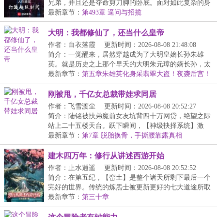
兄弟，并且还是夺命剪刀脚的卧底。面对如此复杂的身
份...
最新章节：
第493章 逼问与招揽
大明：我都修仙了，还当什么皇帝
作者：白衣落霞
更新时间：2026-08-08 21:48:08
简介：一觉醒来，居然穿越成为了大明皇嫡长孙朱雄
英。就是历史之上那个早夭的大明朱元璋的嫡长孙，太
子朱...
最新章节：
第五章朱雄英化身采翡翠大盗！夜袭后宫！
刚被甩，千亿女总裁带娃求同居
作者：飞雪渡尘
更新时间：2026-08-08 20:52:27
简介：陆铭被扶弟魔前女友坑背四十万网贷，绝望之际
站上二十五楼天台。跃下瞬间，【神级抉择系统】激
活！...
最新章节：
第7章 脱胎换骨，手撕腰靠露真相
建木四万年：修行从讲述西游开始
作者：止水逍遥
更新时间：2026-08-08 20:52:52
简介：在第五纪，【峦土】是整个诸天所剩下最后一个
完好的世界。传统的炼炁士被更新更好的七大道途所取
代...
最新章节：
第三十章