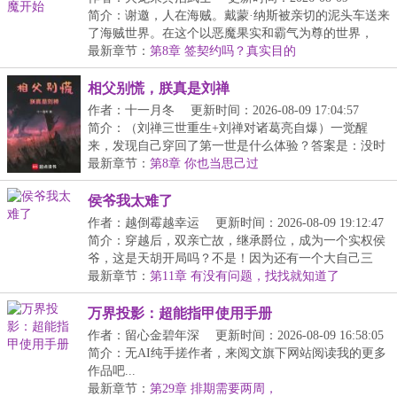
12:25:25
简介：谢邀，人在海贼。戴蒙·纳斯被亲切的泥头车送来
了海贼世界。在这个以恶魔果实和霸气为尊的世界，
戴...
最新章节：
第8章 签契约吗？真实目的
相父别慌，朕真是刘禅
作者：十一月冬
更新时间：2026-08-09 17:04:57
简介：（刘禅三世重生+刘禅对诸葛亮自爆）一觉醒
来，发现自己穿回了第一世是什么体验？答案是：没时
间体...
最新章节：
第8章 你也当思己过
侯爷我太难了
作者：越倒霉越幸运
更新时间：2026-08-09 19:12:47
简介：穿越后，双亲亡故，继承爵位，成为一个实权侯
爷，这是天胡开局吗？不是！因为还有一个大自己三
岁，...
最新章节：
第11章 有没有问题，找找就知道了
万界投影：超能指甲使用手册
作者：留心金碧年深
更新时间：2026-08-09 16:58:05
简介：无AI纯手搓作者，来阅文旗下网站阅读我的更多
作品吧...
最新章节：
第29章 排期需要两周，