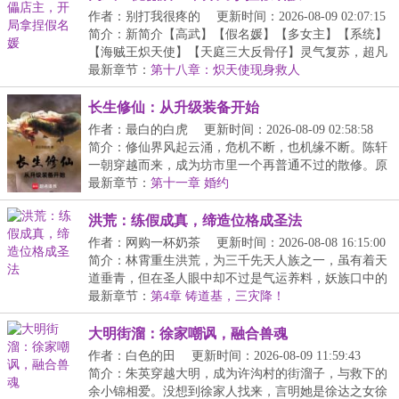
作者：别打我很疼的
更新时间：2026-08-09 02:07:15
简介：新简介【高武】【假名媛】【多女主】【系统】
【海贼王炽天使】【天庭三大反骨仔】灵气复苏，超凡
时...
最新章节：
第十八章：炽天使现身救人
长生修仙：从升级装备开始
作者：最白的白虎
更新时间：2026-08-09 02:58:58
简介：修仙界风起云涌，危机不断，也机缘不断。陈轩
一朝穿越而来，成为坊市里一个再普通不过的散修。原
以...
最新章节：
第十一章 婚约
洪荒：练假成真，缔造位格成圣法
作者：网购一杯奶茶
更新时间：2026-08-08 16:15:00
简介：林霄重生洪荒，为三千先天人族之一，虽有着天
道垂青，但在圣人眼中却不过是气运养料，妖族口中的
血...
最新章节：
第4章 铸道基，三灾降！
大明街溜：徐家嘲讽，融合兽魂
作者：白色的田
更新时间：2026-08-09 11:59:43
简介：朱英穿越大明，成为许沟村的街溜子，与救下的
余小锦相爱。没想到徐家人找来，言明她是徐达之女徐