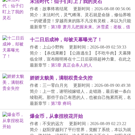
末法时代：仙子们盯上了我的灵石
作者：故事终将结尾
更新时间：2026-08-08 00:56:06
简介：末法时代，灵气稀薄。灵石就是命脉，修仙界唯
一的硬通货！穿越而来的陈不凡没有灵根，本以为只能
当...
最新章节：
第3章 萧月儿把握未来。沐雪柔：老板，借
一万灵石，进屋详谈？
十二日后成神，却被天幕曝光了！
作者：上山小野狗
更新时间：2026-08-09 02:59:33
简介：【杀伐果断】【公路逃生】【不吃牛肉】天幕降
临全球，宣布顾明将在十二日后获得超神力量。在此之
前...
最新章节：
第5章 真正会杀人的人
娇娇太貌美，满朝权贵全失控
作者：三一零白月光
更新时间：2026-08-09 00:49:38
简介：上一世，谢明祯嫁错人，走错路，最后被一条白
绫勒死。那些于自己有恩的人，也被自己拖累而死，名
声...
最新章节：
第7章 疼吗
爆金币，从拿捏校花开始
作者：不安的远方
更新时间：2026-08-09 02:23:22
简介：赵阳穿越到了平行世界，觉醒了系统，本以为就