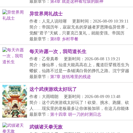
兽...
最新章节：
第4章 就是这种看垃圾的眼神
异世界周礼战士
作者：人见人说哇噻
更新时间：2026-08-09 10:39:11
简介：帝国历年，寂寂无名的穿越者罗恩降临异世界，
觉醒“君子”天赋，只要克己复礼，就能变强。帝国历
年...
最新章节：
第8章 乡村早餐
每天许愿一次，我苟道长生
作者：乙骨真希
更新时间：2026-08-08 13:19:21
简介：修仙界，仙道大能高高在上，魔道巨擘视苍生为
蝼蚁，仙路不过是一条铺满白骨的挣扎之路。沈宁穿越
成...
最新章节：
第7章 故纸堆里的残迹
这个武侠游戏太好玩了
作者：大雨晴朗
更新时间：2026-08-09 09:13:48
简介：这个武侠游戏太好玩了！砍柴、挑水、跑腿、砍
人……现实里的老板最多让你体验加班，在这儿你能体
验...
最新章节：
第十四章 胡一刀的封测日志
武镇诸天拳无敌