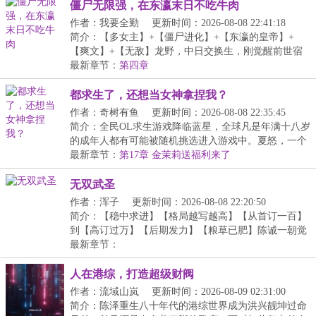
僵尸无限强，在东瀛末日不吃牛肉
作者：我要全勤
更新时间：2026-08-08 22:41:18
简介：【多女主】+【僵尸进化】+【东瀛的皇帝】+
【爽文】+【无敌】龙野，中日交换生，刚觉醒前世宿
慧，正...
最新章节：
第四章
都求生了，还想当女神拿捏我？
作者：奇树有鱼
更新时间：2026-08-08 22:35:45
简介：全民OL求生游戏降临蓝星，全球凡是年满十八岁
的成年人都有可能被随机挑选进入游戏中。夏怒，一个
学...
最新章节：
第17章 金茉莉送福利来了
无双武圣
作者：浑子
更新时间：2026-08-08 22:20:50
简介：【稳中求进】【格局越写越高】【从首订一百】
到【高订过万】【后期发力】【粮草已肥】陈诚一朝觉
醒...
最新章节：
人在港综，打造超级财阀
作者：流域山岚
更新时间：2026-08-09 02:31:00
简介：陈泽重生八十年代的港综世界成为洪兴靓坤过命