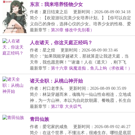
东京：我来培养怪物少女
作者：夏日结束之后
更新时间：2026-08-09 00:34:18
简介：【欢迎游玩完美少女培养计划。】【你可以自定
义自己的身份，选择心仪的少女。培养少女的性格、爱
好...
最新章节：
第20章 修改中先别看）
人在诸天，你这天庭正经吗？
作者：星之煌
更新时间：2026-08-09 00:33:46
简介：“如果我能穿越诸天，那就算是让我进天庭，当
天帝，我也愿意啊！”“谢邀！人在《遮天》，刚下飞
机...
最新章节：
第十六章 疯魔道痴，鱼儿上钩（求收藏！）
诸天全职：从桃山神开始
作者：村口老李头
更新时间：2026-08-09 00:35:09
简介：林柒穿越而来，魂魄与一仙山性命相连，立地成
神，为一方山神。本以为自此饮朝露、餐晚霞，长生自
在...
最新章节：
第27章 大夫叹气
青田仙族
作者：爱宅家的咸鱼
更新时间：2026-08-09 02:46:27
简介：在这个世界，不懂法术，很难生存。哪怕是底层