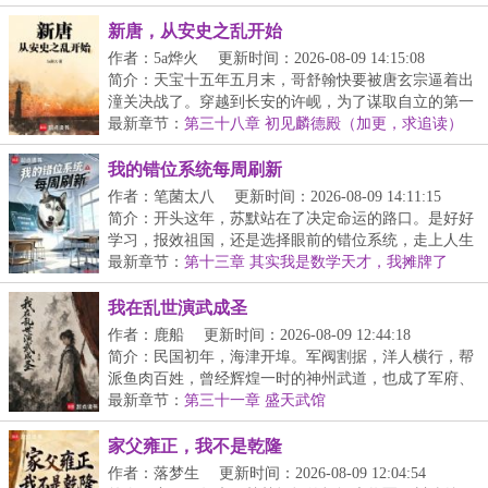
新唐，从安史之乱开始
作者：5a烨火
更新时间：2026-08-09 14:15:08
简介：天宝十五年五月末，哥舒翰快要被唐玄宗逼着出
潼关决战了。穿越到长安的许岘，为了谋取自立的第一
桶...
最新章节：
第三十八章 初见麟德殿（加更，求追读）
我的错位系统每周刷新
作者：笔菌太八
更新时间：2026-08-09 14:11:15
简介：开头这年，苏默站在了决定命运的路口。是好好
学习，报效祖国，还是选择眼前的错位系统，走上人生
巅...
最新章节：
第十三章 其实我是数学天才，我摊牌了
我在乱世演武成圣
作者：鹿船
更新时间：2026-08-09 12:44:18
简介：民国初年，海津开埠。军阀割据，洋人横行，帮
派鱼肉百姓，曾经辉煌一时的神州武道，也成了军府、
豪...
最新章节：
第三十一章 盛天武馆
家父雍正，我不是乾隆
作者：落梦生
更新时间：2026-08-09 12:04:54