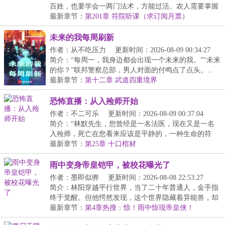
百姓，也要学会一两门法术，方能过活。农人需要掌握
种...
最新章节：
第201章 符院听课（求订阅月票）
未来的我每周刷新
作者：从不吃压力
更新时间：2026-08-09 00:34:27
简介：“每周一，我身边都会出现一个未来的我。”“未来
的你？”联邦警察总部，男人对面的付鸣点了点头。...
最新章节：
第十二章 武道四重境界
恐怖直播：从入殓师开始
作者：不二可乐
更新时间：2026-08-09 00:37:04
简介：“林默先生，您曾经是一名法医，现在又是一名
入殓师，死亡在您看来应该是平静的，一种生命的符
号？...
最新章节：
第25章 十口棺材
雨中变身帝皇铠甲，被校花曝光了
作者：墨即似骅
更新时间：2026-08-08 22:53:27
简介：林阳穿越平行世界，当了二十年普通人，金手指
终于觉醒。但他愕然发现，这个世界隐藏着异能兽，却
没...
最新章节：
第4章热搜：惊！雨中惊现帝皇侠！