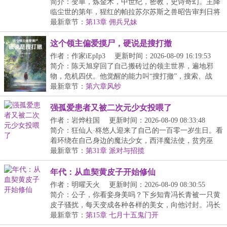
简介：变单，炼金术，中世纪，密教，史诗奇幻。主降
临尘世的第年，猩红的帕拉苏尔苏斯之兽昭告审判日将
至...
最新章节：
第13章 佣兵兄妹
这个领主偏爱摸尸，硬说是搜打撤
作者：作家iEpIp3
更新时间：2026-08-09 16:19:53
简介：陈天旭穿回了自己搬砖过的领主世界，遍地邪
物，危机四伏。他觉醒的能力叫“搜打撤”，搜索、战
斗、...
最新章节：
第六章风纱
强孤爱患者又被二次元少女投喂了
作者：岩烨柱国
更新时间：2026-08-09 08:33:48
简介：狂仙人·柊悠人迎来了自己的一百零一岁生日。看
着环绕在自己身边的魔法少女，西洋魔法使，贫穷巫
女...
最新章节：
第31章 派对与招揽
年代：从血契黄皮子开始修仙
作者：明曜天火
更新时间：2026-08-09 08:30:55
简介：公子，你看妾身美吗？下乡知青冯长青被一只黄
皮子骚扰，每天变成各种各样的美女，向他讨封。冯长
青...
最新章节：
第15章 七月十五鬼门开