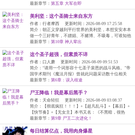
妙...
最新章节：
第五章 大军在即
美利坚：这个圣骑士来自东方
作者：行者摩西
更新时间：2026-08-09 17:25:58
简介：朝正义穿越到平行世界的美利坚，本想安安本本
做一个三好青年，不嫖娼、不赌博、不吸毒，可谁知他
脑...
最新章节：
第10章 神人辈出
这个圣子超强，但素质不详
作者：口人蘑
更新时间：2026-08-09 09:51:53
简介：“请用一个词形容十七圣子裴恩的战斗风格。”帝
国学术期刊《魔法月报》曾就此问题采访数十位相关
人...
最新章节：
第6章：误入歧途
尸王降临！我是幕后黑手？
作者：天命轻狂
更新时间：2026-08-09 03:08:37
简介：【彻底疯狂！！！】+【超凡乱斗】+【幕后】+
【快节奏】+【无女主】本书又名：《不黑暗，很热
血》《...
最新章节：
第9章 尸王二次进化！
每日结算亿点，我用肉身爆星