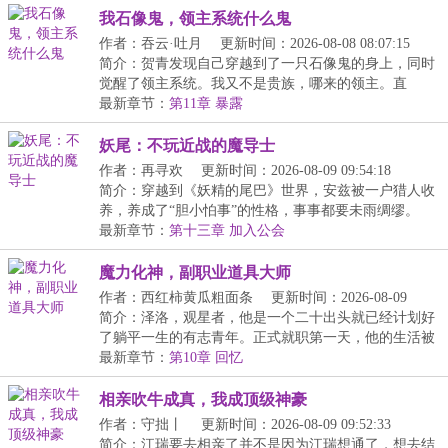
我石像鬼，领主系统什么鬼
作者：吞云·吐月
更新时间：2026-08-08 08:07:15
简介：贺青发现自己穿越到了一只石像鬼的身上，同时
觉醒了领主系统。我又不是贵族，哪来的领主。直
到......
最新章节：
第11章 暴露
妖尾：不玩近战的魔导士
作者：再寻欢
更新时间：2026-08-09 09:54:18
简介：穿越到《妖精的尾巴》世界，安兹被一户猎人收
养，养成了“胆小怕事”的性格，事事都要未雨绸缪。
即...
最新章节：
第十三章 加入公会
魔力化神，副职业道具大师
作者：西红柿黄瓜粗面条
更新时间：2026-08-09
13:46:31
简介：泽洛，观星者，他是一个二十出头就已经计划好
了躺平一生的有志青年。正式就职第一天，他的生活被
一...
最新章节：
第10章 回忆
相亲吹牛成真，我成顶级神豪
作者：守拙丨
更新时间：2026-08-09 09:52:33
简介：江瑞要去相亲了并不是因为江瑞想通了，想去结