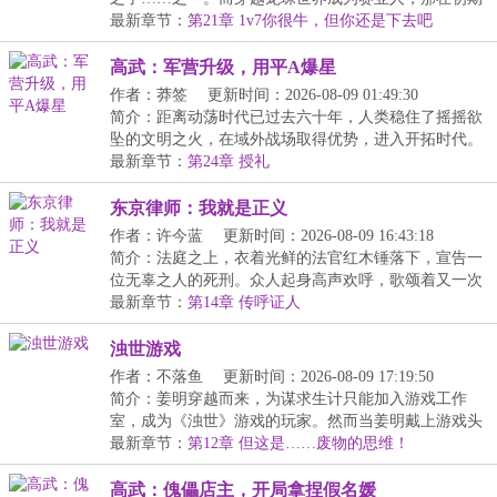
就...
最新章节：
第21章 1v7你很牛，但你还是下去吧
高武：军营升级，用平A爆星
作者：莽签
更新时间：2026-08-09 01:49:30
简介：距离动荡时代已过去六十年，人类稳住了摇摇欲
坠的文明之火，在域外战场取得优势，进入开拓时代。
梁...
最新章节：
第24章 授礼
东京律师：我就是正义
作者：许今蓝
更新时间：2026-08-09 16:43:18
简介：法庭之上，衣着光鲜的法官红木锤落下，宣告一
位无辜之人的死刑。众人起身高声欢呼，歌颂着又一次
的...
最新章节：
第14章 传呼证人
浊世游戏
作者：不落鱼
更新时间：2026-08-09 17:19:50
简介：姜明穿越而来，为谋求生计只能加入游戏工作
室，成为《浊世》游戏的玩家。然而当姜明戴上游戏头
盔的...
最新章节：
第12章 但这是……废物的思维！
高武：傀儡店主，开局拿捏假名媛