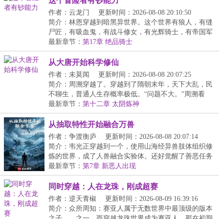
这个冒险者有钞能力
作者：云龙门
更新时间：2026-08-08 20:10:50
简介：林恩穿越到暗黑异世界。这个世界有狼人，有缝
尸匠，有吸血鬼，有战斗修女，有光辉骑士，有帝国军
团...
最新章节：
第17章 绝品骑士
从大唐开始科学修仙
作者：未莫闻
更新时间：2026-08-08 20:07:25
简介：周溯穿越了。穿越到了隋朝末年，天下大乱，民
不聊生，普通人生存概率极低。“问题不大。”周溯看
着...
最新章节：
第十二章 太阴炼神
从抽取特性开始融合万兽
作者：争渡衡庐
更新时间：2026-08-08 20:07:14
简介：韦光正穿越到一个，使用山海经异兽肢体组织修
炼的世界，成了人兽融合实验体。还好觉醒了善恶任务
金...
最新章节：
第7章 新恶人出现
同时穿越：人在龙珠，刚成超赛
作者：逆天青椒
更新时间：2026-08-09 16:39:16
简介：众所周知：赛亚人属于无数世界中最顶级的版本
之子……之一。而穿越龙珠世界成为赛亚人，那在初期