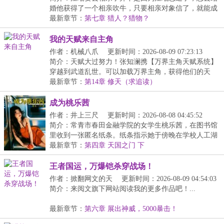
婚他获得了一个相亲吹牛，只要相亲对象信了，就能成
为...
最新章节：
第七章 猎人？猎物？
我的天赋来自主角
作者：机械八爪
更新时间：2026-08-09 07:23:13
简介：天赋大过努力！张知澜携【万界主角天赋系统】
穿越到武道乱世。可以加载万界主角，获得他们的天
赋。...
最新章节：
第14章 修天（求追读）
成为桃乐茜
作者：井上三尺
更新时间：2026-08-08 04:45:52
简介：常青市春田金融学院的女学生桃乐茜，在图书馆
里收到一张匿名纸条。纸条指示她于傍晚在学校人工湖
畔...
最新章节：
第四章 天国之门 下
王者国运，万爆铠杀穿战场！
作者：掀翻网文的天
更新时间：2026-08-09 04:54:03
简介：来阅文旗下网站阅读我的更多作品吧！...
最新章节：
第六章 展出神威，5000暴击！