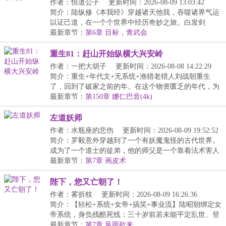
作者：恒道公子
更新时间：2026-08-09 13:03:42
简介：陆纵修《本我经》穿越诸天他我，吞噬诸界气运
以证己道，在一个个世界中经历奇妙之旅。白发剑
仙：“...
最新章节：
第6章 目标，青武会
重生81：赶山开始纵横大兴安岭
作者：一把大胡子
更新时间：2026-08-08 14:22:29
简介：重生+年代文+无系统+渔猎老猎人刘战朝重生
了，回到了破家之前的年。在这个物资匮乏的年代，为
了一...
最新章节：
第150章 娜仁巴音(4k)
左道妖师
作者：水瓶座的悲伤
更新时间：2026-08-09 19:52:52
简介：罗毅意外穿越到了一个有妖魔鬼怪的古代世界。
成为了一个道士的徒弟，他的师父是一个靠着法术害人
谋...
最新章节：
第7章 画皮术
陛下，您又亡朝了！
作者：雾折枝
更新时间：2026-08-09 16:26:36
简介：【轻松+系统+女帝+搞笑+事业流】陆昭朝绑定女
帝系统，身负残酷死线：三十岁前若未能平定乱世、登
顶...
最新章节：
第7章 风雨欲来