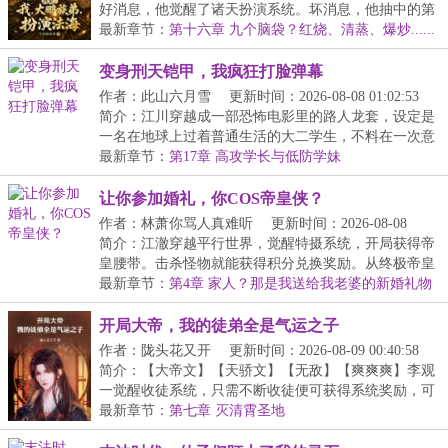
好消息，他觉醒了诸天扮演系统。坏消息，他抽中的第
一...
最新章节：
第十六章 九个脑袋？红烧、清蒸、爆炒......
变身刑天铠甲，我疯狂打脸弹幕
作者：此山六月雪
更新时间：2026-08-08 01:02:53
简介：江川穿越成一部恐怖电影里的路人龙套，设定是
一名在地球上过着普通生活的大二学生，不料在一次意
外...
最新章节：
第17章 高攻学长与低防学妹
让你参加婚礼，你COS帝皇侠？
作者：林萧你骂人真难听
更新时间：2026-08-08
01:02:20
简介：江澈穿越平行世界，觉醒特摄系统，开局获得帝
皇腰带。击杀怪物就能获得积分兑换奖励。从终极帝皇
到...
最新章节：
第4章 家人？那是我送给我老婆的新婚礼物
开局大帝，我的徒弟全是气运之子
作者：陇头花又开
更新时间：2026-08-09 00:40:58
简介：【大帝文】【天骄文】【无敌】【爽爽爽】李观
一觉醒收徒系统，只需不断收徒便可获得系统奖励，可
他...
最新章节：
第七章 灭清霄圣地