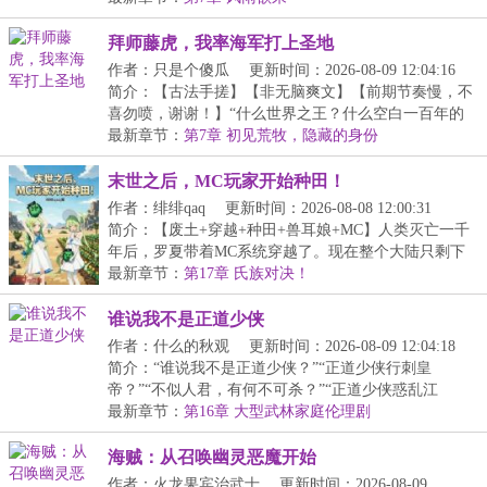
拜师藤虎，我率海军打上圣地
作者：只是个傻瓜
更新时间：2026-08-09 12:04:16
简介：【古法手搓】【非无脑爽文】【前期节奏慢，不
喜勿喷，谢谢！】“什么世界之王？什么空白一百年的
历...
最新章节：
第7章 初见荒牧，隐藏的身份
末世之后，MC玩家开始种田！
作者：绯绯qaq
更新时间：2026-08-08 12:00:31
简介：【废土+穿越+种田+兽耳娘+MC】人类灭亡一千
年后，罗夏带着MC系统穿越了。现在整个大陆只剩下
他这个...
最新章节：
第17章 氏族对决！
谁说我不是正道少侠
作者：什么的秋观
更新时间：2026-08-09 12:04:18
简介：“谁说我不是正道少侠？”“正道少侠行刺皇
帝？”“不似人君，有何不可杀？”“正道少侠惑乱江
湖？...
最新章节：
第16章 大型武林家庭伦理剧
海贼：从召唤幽灵恶魔开始
作者：火龙果宾治武士
更新时间：2026-08-09