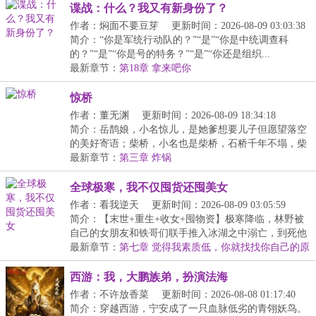
谍战：什么？我又有新身份了？
作者：焖面不要豆芽
更新时间：2026-08-09 03:03:38
简介：“你是军统行动队的？”“是”“你是中统调查科
的？”“是”“你是号的特务？”“是”“你还是组织...
最新章节：
第18章 拿来吧你
惊桥
作者：董无渊
更新时间：2026-08-09 18:34:18
简介：岳鹊娘，小名惊儿，是她爹想要儿子但愿望落空
的美好寄语；柴桥，小名也是柴桥，石桥千年不塌，柴
桥...
最新章节：
第三章 炸锅
全球极寒，我不仅囤货还囤美女
作者：看我逆天
更新时间：2026-08-09 03:05:59
简介：【末世+重生+收女+囤物资】极寒降临，林野被
自己的女朋友和铁哥们联手推入冰湖之中溺亡，到死他
才...
最新章节：
第七章 觉得我素质低，你就找找你自己的原
因
西游：我，大鹏族弟，扮演法海
作者：不许放香菜
更新时间：2026-08-08 01:17:40
简介：穿越西游，宁安成了一只血脉低劣的青翎妖鸟。