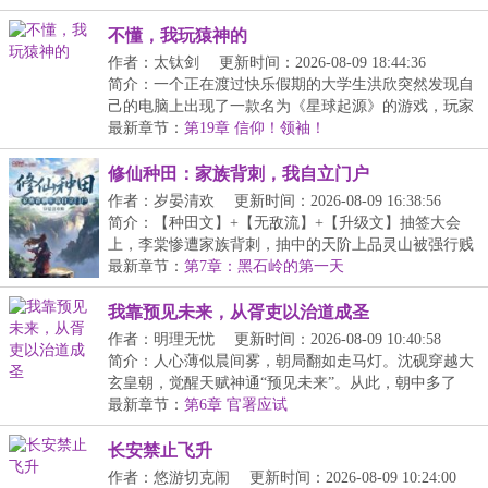
不懂，我玩猿神的
作者：太钛剑
更新时间：2026-08-09 18:44:36
简介：一个正在渡过快乐假期的大学生洪欣突然发现自
己的电脑上出现了一款名为《星球起源》的游戏，玩家
将...
最新章节：
第19章 信仰！领袖！
修仙种田：家族背刺，我自立门户
作者：岁晏清欢
更新时间：2026-08-09 16:38:56
简介：【种田文】+【无敌流】+【升级文】抽签大会
上，李棠惨遭家族背刺，抽中的天阶上品灵山被强行贱
卖。...
最新章节：
第7章：黑石岭的第一天
我靠预见未来，从胥吏以治道成圣
作者：明理无忧
更新时间：2026-08-09 10:40:58
简介：人心薄似晨间雾，朝局翻如走马灯。沈砚穿越大
玄皇朝，觉醒天赋神通“预见未来”。从此，朝中多了
位...
最新章节：
第6章 官署应试
长安禁止飞升
作者：悠游切克闹
更新时间：2026-08-09 10:24:00