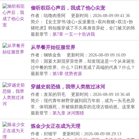
偷听权臣心声后，我成了他心尖宠
作者：咕噜肉香阿
更新时间：2026-08-09 09:41:36
简介：【女主穿书/读心+反派重生+双向救赎+双洁+扮
猪吃虎】韩知薇穿成了不久将身首异处，全门被灭的韩
家...
最新章节：
第7章 一五一十告诉我
从早餐开始征服世界
作者：钢铁金鱼
更新时间：2026-08-09 09:16:09
简介：国宴大厨混穿异世界，却发现这是一个从未诞生
过中餐的世界。什么？日料竟成了高端的代表？什么？
韩...
最新章节：
第5章 优势资源
穿越史前恐狼，我带人类熬过冰河
作者：发呆的羽毛
更新时间：2026-08-09 10:36:48
简介：现代青年林野穿越到四万年前，成为一头毛色异
常、体弱濒死，并被狼群抛弃的北境古狼幼崽。这里寒
潮...
最新章节：
第九章 冰河围猎
炼金少女正在成为天理
作者：封镜宇
更新时间：2026-08-09 08:29:13