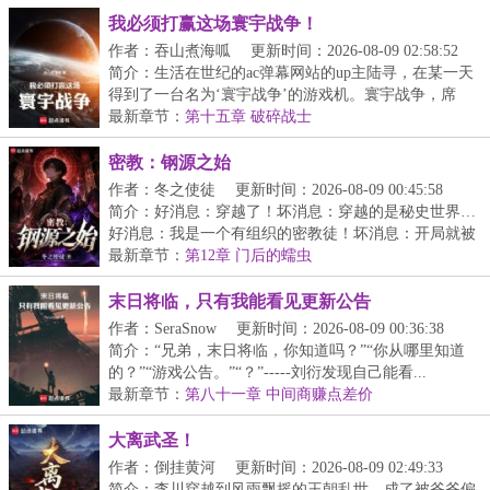
我必须打赢这场寰宇战争！
作者：吞山煮海呱
更新时间：2026-08-09 02:58:52
简介：生活在世纪的ac弹幕网站的up主陆寻，在某一天
得到了一台名为‘寰宇战争’的游戏机。寰宇战争，席
卷...
最新章节：
第十五章 破碎战士
密教：钢源之始
作者：冬之使徒
更新时间：2026-08-09 00:45:58
简介：好消息：穿越了！坏消息：穿越的是秘史世界…
好消息：我是一个有组织的密教徒！坏消息：开局就被
教...
最新章节：
第12章 门后的蠕虫
末日将临，只有我能看见更新公告
作者：SeraSnow
更新时间：2026-08-09 00:36:38
简介：“兄弟，末日将临，你知道吗？”“你从哪里知道
的？”“游戏公告。”“？”-----刘衍发现自己能看...
最新章节：
第八十一章 中间商赚点差价
大离武圣！
作者：倒挂黄河
更新时间：2026-08-09 02:49:33
简介：李川穿越到风雨飘摇的王朝乱世。成了被爷爷偏