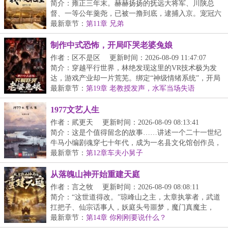
简介：雍正三年末。赫赫扬扬的抚远大将军、川陕总
督、一等公年羹尧，已被一撸到底，逮捕入京。宠冠六
宫的...
最新章节：
第11章 兄弟
制作中式恐怖，开局吓哭老婆兔娘
作者：区不是区
更新时间：2026-08-09 11:47:07
简介：穿越平行世界，林绝发现这里的VR技术极为发
达，游戏产业却一片荒芜。绑定“神级情绪系统”，开局
制...
最新章节：
第19章 老教授发声，水军当场失语
1977文艺人生
作者：貮更天
更新时间：2026-08-09 08:13:41
简介：这是个值得留念的故事……讲述一个二十一世纪
牛马小编剧魂穿七十年代，成为一名县文化馆创作员，
从...
最新章节：
第12章车夫小舅子
从落魄山神开始重建天庭
作者：言之牧
更新时间：2026-08-09 08:08:11
简介：“这世道得改。”琼峰山之主，太章执掌者，武道
扛把子、仙宗话事人，妖庭头号噩梦，魔门真魔主，
以...
最新章节：
第14章 你刚刚要说什么？