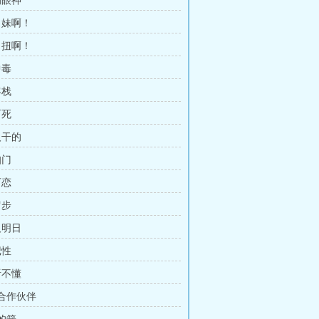
的眼神
！妹啊！
！扭啊！
中毒
客栈
而死
人干的
扣门
可恋
留步
及明日
记性
听不懂
略合作伙伴