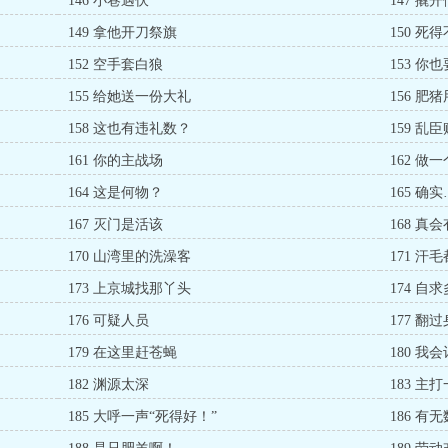
146 小巷遇伏
147 撬
149 拿他开刀祭旗
150 死
152 空手套白狼
153 你
155 给她送一份大礼
156 肥
158 这也有违礼数？
159 乱
161 你的主战场
162 做
164 这是何物？
165 确
167 灭门是活该
168 真
170 山湾里的洗澡客
171 汗
173 上京城找那丫头
174 自
176 可疑人员
177 翻
179 在这里赶苍蝇
180 我
182 渊源太深
183 主
185 大呼一声“死得好！”
186 