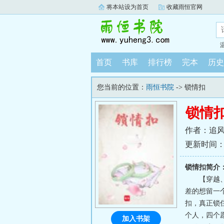
将本站设为首页
收藏雨恒官网
首页
书库
排行榜
完本
历史
您当前的位置：
雨恒书院
-> 锁情扣
锁情
作者：追
更新时间：202
锁情扣简介
【穿越
差的想留一
扣，真正锁
个人，四个
加入书架