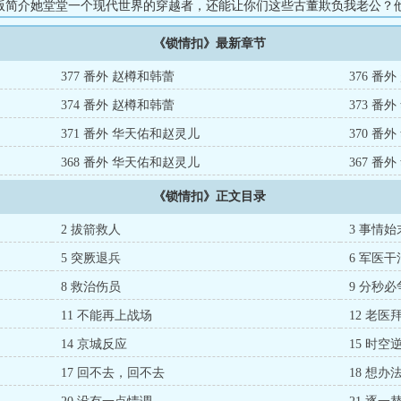
版简介她堂堂一个现代世界的穿越者，还能让你们这些古董欺负我老公？
为了那该死的忠心差点丢了命。她问他：“你在想什么？”他答：“我心已死
《锁情扣》最新章节
勾唇，转身丢下一句：“那还等什么，现在就去干他呀！”...
377 番外 赵樽和韩蕾
376 番
374 番外 赵樽和韩蕾
373 番
371 番外 华天佑和赵灵儿
370 番
368 番外 华天佑和赵灵儿
367 番
《锁情扣》正文目录
2 拔箭救人
3 事情始
5 突厥退兵
6 军医干
8 救治伤员
9 分秒必
11 不能再上战场
12 老医
14 京城反应
15 时空
17 回不去，回不去
18 想办