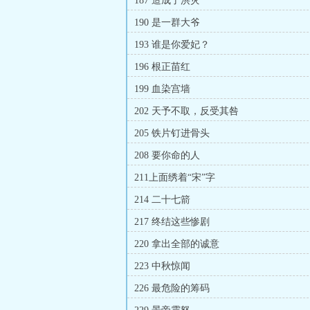
187 造成了洪灾
190 是一群大爷
193 谁是你爱妃？
196 根正苗红
199 血染宫墙
202 天予不取，反受其咎
205 铁片钉进骨头
208 要你命的人
211上面绣着“宋”字
214 二十七箭
217 终结这些惨剧
220 拿出全部的诚意
223 中秋惊闻
226 最危险的筹码