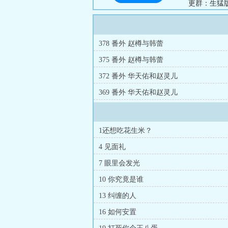
更群：生猛
国英雄，却
想什么。”她
378 番外 赵樽与韩蕾
375 番外 赵樽与韩蕾
372 番外 华天佑和赵灵儿
369 番外 华天佑和赵灵儿
1还想吃花生米？
4 见面礼
7 眼里会发光
10 你究竟是谁
13 纠缠的人
16 如何安置