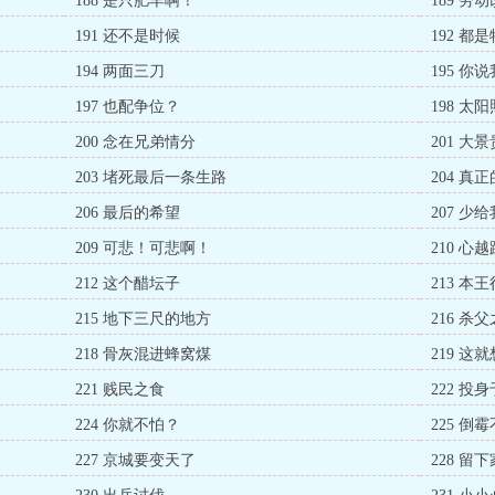
188 是只肥羊啊！
189 劳
191 还不是时候
192 都
194 两面三刀
195 你
197 也配争位？
198 太
200 念在兄弟情分
201 大
203 堵死最后一条生路
204 真
206 最后的希望
207 少
209 可悲！可悲啊！
210 心
212 这个醋坛子
213 本
215 地下三尺的地方
216 杀
218 骨灰混进蜂窝煤
219 这
221 贱民之食
222 投
224 你就不怕？
225 倒
227 京城要变天了
228 留