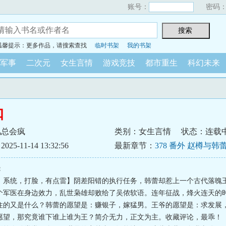
账号：
密码
温馨提示：更多作品，请搜索查找
临时书架
我的书架
军事
二次元
女生言情
游戏竞技
都市重生
科幻未来
扣
风总会疯
类别：女生言情
状态：连载
5-11-14 13:32:56
最新章节：
378 番外 赵樽与韩
：
、系统，打脸，有点雷】阴差阳错的执行任务，韩蕾却惹上一个古代落魄
个军医在身边效力，乱世枭雄却败给了吴侬软语。连年征战，烽火连天的
住的又是什么？韩蕾的愿望是：赚银子，嫁猛男。王爷的愿望是：求发展
愿望，那究竟谁下谁上谁为王？简介无力，正文为主。收藏评论，最乖！