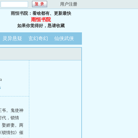
：
用户注册
雨恒书院：看啥都有、更新最快
雨恒书院
如果你觉得好，恳请收藏
灵异悬疑
玄幻奇幻
仙侠武侠
中
蕾
王爷。鬼使神
时代，锁情
，娶娇妻。两
《锁情扣》催