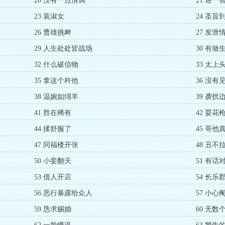
20 没有一点情调
21 逐一
23 装淑女
24 圣旨
26 曹雄挑衅
27 发泄
29 人生处处皆战场
30 有
32 什么破信物
33 太上
35 拿这个杵他
36 没
38 温婉如绵羊
39 袭扰
41 胜在稀有
42 耍花
44 揉舒服了
45 哥他
47 同福楼开张
48 丑不
50 小妾翻天
51 有话
53 借人开店
54 长
56 恶行暴露给众人
57 小心
59 恳求赐婚
60 无数