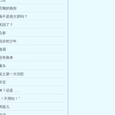
小心意
正言顺的抱你
你昨晚不是很大胆吗？
来无回了？
发点射
庭信步的少年
爷描眉
妇还有脸来
枪爆头
开疆拓土第一大功臣
人有言
挑衅？还是……
回来！不用怕！”
桌席面儿