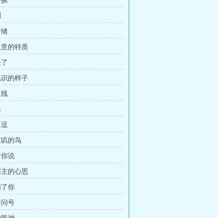
替换
到
情绪
做生意的特质
头了
有见识的样子
边线
枪
真逗
拉叽的鸟
对你说
乐郡主的心思
阉了你
个问号