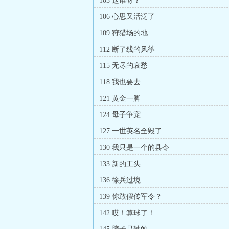
103 这谁呀？
106 心思又活泛了
109 狩猎场的地
112 断了线的风筝
115 无尽的哀愁
118 我也要去
121 黄金一脚
124 母子争宠
127 一世英名全毁了
130 我只是一个的县令
133 新的工头
136 徐兵过境
139 你敢假传军令？
142 哎！算球了！