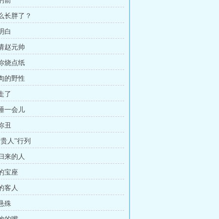
鲁的箭
怎么长胖了？
一明白
去请赵元帅
给你烧点纸
生肉的野性
逼走了
我睡一会儿
为你丑
入“贵人”行列
狱归来的人
汗的宝座
秘的客人
力悬殊