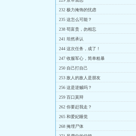
229 景帝震怒
232 极力掩饰的忧虑
235 这怎么可能？
238 苟富贵，勿相忘
241 坦然承认
244 这次任务，成了！
247 收服军心，简单粗暴
250 自己打自己
253 敌人的敌人是朋友
256 这是逆贼吗？
259 百口莫辩
262 你要赶我走？
265 和爱妃睡觉
268 掩埋尸体