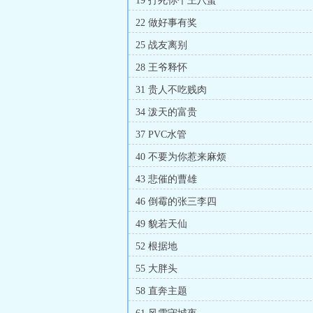
19 打死你个王八蛋
22 做好事有奖
25 战友离别
28 王爷释怀
31 贵人不吃贱肉
34 泼天的富贵
37 PVC水管
40 不要为你惹来麻烦
43 悲催的曹雄
46 倒霉的张三李四
49 貌若天仙
52 根据地
55 大胖头
58 直奔主题