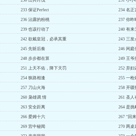
230 出兵讨伐
231 小
233 保证Perfect
234 名
236 沾露的粉桃
237 
239 也该行动了
240 有
242 欲戴皇冠，必承其重
243 三
245 先斩后奏
246 闲
248 步步都在算
249 王
251 上天不佑，降下天罚
252 弃
254 狭路相逢
255 一
257 刀山火海
258 
260 枭雄调.情
261 圣
263 安全距离
264 是
266 爱姆十六
267 “
269 宫中秘闻
270 两