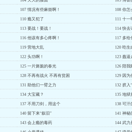
104 天大的脸面
105 博
107 情况有些麻烦啊！
108 你
110 瘾又犯了
111 十
113 要战！要战！
114 快
116 他该有多心疼啊！
117 多
119 营地大乱
120 吃
122 头功啊！
123 蠢
125 一片旖旎的春光
126 陪
128 不再有战火 不再有贫困
129 因
131 助他们一臂之力
132 挤
134 大宝藏？
135 地
137 不用刀剑，用这个
138 可
140 留下来“叙旧”
141 神
143 会上瘾的毒药
144 武