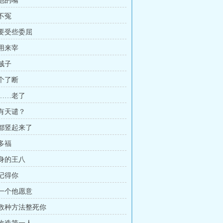
开他的嘴
得不冤
也要受些委屈
猪用来宰
臣贼子
一个了断
实……老了
会有天谴？
毛都竖起来了
求多福
过身的王八
会记得你
打一个他愿意
有无数种方法整死你