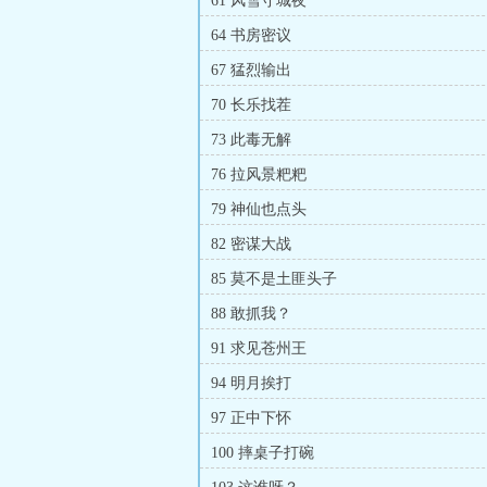
61 风雪守城夜
64 书房密议
67 猛烈输出
70 长乐找茬
73 此毒无解
76 拉风景粑粑
79 神仙也点头
82 密谋大战
85 莫不是土匪头子
88 敢抓我？
91 求见苍州王
94 明月挨打
97 正中下怀
100 摔桌子打碗