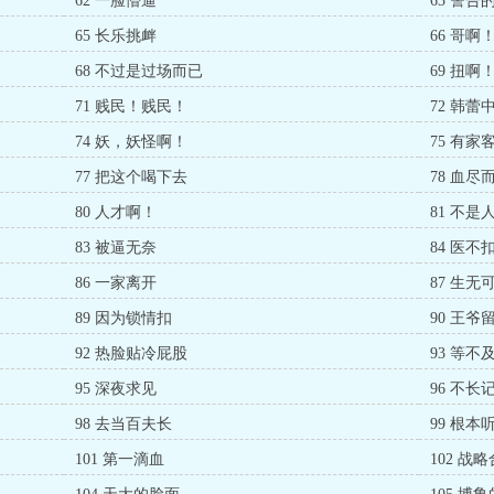
62 一脸懵逼
63 警告
65 长乐挑衅
66 哥啊
68 不过是过场而已
69 扭啊
71 贱民！贱民！
72 韩蕾
74 妖，妖怪啊！
75 有家
77 把这个喝下去
78 血尽
80 人才啊！
81 不是
83 被逼无奈
84 医不
86 一家离开
87 生无
89 因为锁情扣
90 王爷
92 热脸贴冷屁股
93 等不
95 深夜求见
96 不长
98 去当百夫长
99 根本
101 第一滴血
102 战