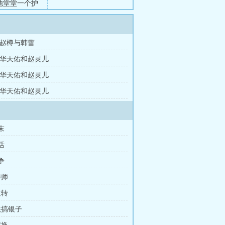
他堂堂一个护
，你知道我在
外 赵樽与韩蕾
外 华天佑和赵灵儿
外 华天佑和赵灵儿
外 华天佑和赵灵儿
末
活
争
拜师
逆转
法搞银子