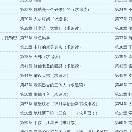
第20章 感冒
第21章
第23章 你就是一个破修仙的（求追读）
第24章
第26章 人尽可妈（求追读）
第27章
第29章 叶文洁（大章）（求追读）
第30章
尼，托勒密
第32章 绿色风暴
第33章
第35章 主打的就是真实（求追读）
第36章
第38章 天梯（求追读）
第39章
第41章 修仙老登的困惑（求追读）
第42章
第44章 铺设天梯（求追读）
第45章
第47章 老实巴交的三体人（求追读）
第48章
第50章 修仙介入（求追读）
第51章
第53章 镜壁峡谷（求月票抬抬新书榜排名）
第54章
）
第56章 地球两千响（三合一）（求月票！）
第57章
第59章 丁仪、江星辰（求月票）
第60章