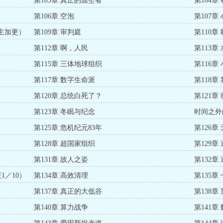
第103章 真正的面壁者
第104
第106章 空泡
第107章
舵主加更）
第109章 审判庭
第110章
第112章 啊，人民
第113章
第115章 三体地球组织
第116章
第117章 数字生命派
第118
第120章 总统白死了？
第121章
第123章 冬眠与纪念
时间之外
第125章 危机纪元83年
第126章
第128章 超国家组织
第129
第131章 故人之姿
第132章
1／10）
第134章 高效清理
第135章
第137章 真正的大低谷
第138章
第140章 算力战争
第141