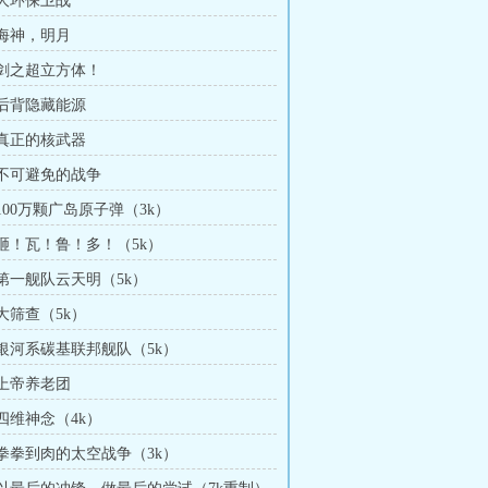
 大环保卫战
 海神，明月
章 剑之超立方体！
 后背隐藏能源
 真正的核武器
章 不可避免的战争
 100万颗广岛原子弹（3k）
 砸！瓦！鲁！多！（5k）
 第一舰队云天明（5k）
 大筛查（5k）
章 银河系碳基联邦舰队（5k）
 上帝养老团
 四维神念（4k）
章 拳拳到肉的太空战争（3k）