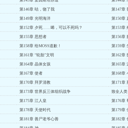
第143章 爱因斯坦赤道
第144章
第146章 咕，饶了我
第147章
第149章 光明海洋
第150章
第152章 夕死……唏，可以不死吗？
第153章
第155章 思想者
第156章
第158章 给MOSS道歉！
第159章
第161章 “轮胎”文明
第162
第164章 晶体女孩
第165章
第167章 使者
第168章
第170章 拜罗清教
第171章
第173章 世界反三体组织战争
致全人类
第175章 江人皇
第176章
第178章 天使时代
第179章
第181章 善尸老爷心善
第182