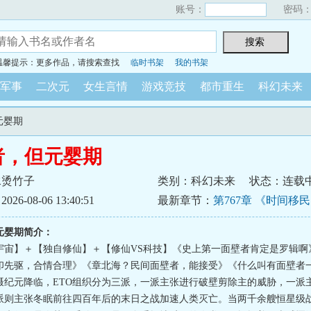
账号：
密码
温馨提示：更多作品，请搜索查找
临时书架
我的书架
军事
二次元
女生言情
游戏竞技
都市重生
科幻未来
元婴期
者，但元婴期
水烫竹子
类别：科幻未来
状态：连载
6-08-06 13:40:51
最新章节：
第767章 《时间移
元婴期简介：
宇宙】＋【独自修仙】＋【修仙VS科技】《史上第一面壁者肯定是罗辑啊
印先驱，合情合理》《章北海？民间面壁者，能接受》《什么叫有面壁者
慑纪元降临，ETO组织分为三派，一派主张进行破壁剪除主的威胁，一派
派则主张冬眠前往四百年后的末日之战加速人类灭亡。当两千余艘恒星级