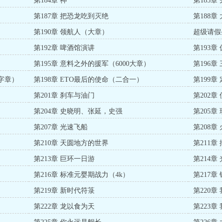
第184章 神
第185
第187章 把恐龙吃到灭绝
第188章
第190章 领航人（大章）
超级请假
第192章 啤酒馆演讲
第193章
第195章 意料之外的援军（6000大章）
第196章
0字章）
第198章 ETO最后的使命（二合一）
第199章
第201章 刹车与油门
第202章
第204章 史晓明、张延，史强
第205
第207章 光速飞船
第208章
第210章 天圆地方的世界
第211章
第213章 巨环一日游
第214章
第216章 标准元婴期战力（4k）
第217章
第219章 新时代符箓
第220章
第222章 龙以食为天
第223