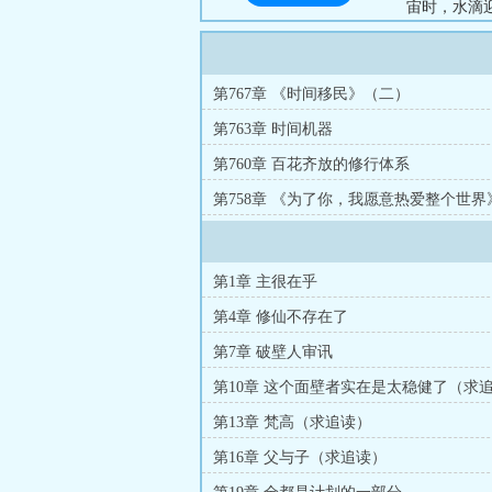
宙时，水滴
思：“你是
去。”【纯
撼，给科技
第767章 《时间移民》（二）
低温艺术家
第763章 时间机器
《希灵帝国》
第760章 百花齐放的修行体系
第758章 《为了你，我愿意热爱整个世界
第1章 主很在乎
第4章 修仙不存在了
第7章 破壁人审讯
第10章 这个面壁者实在是太稳健了（求
第13章 梵高（求追读）
第16章 父与子（求追读）