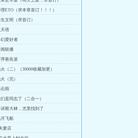
 未来史学派（明天上架，求首订）
 清理ETO（求本章首订！！！）
 共生文明（求首订）
航天塔
 科幻爱好者
新闻联播
 守序善良派
地火（二）（30000收藏加更）
 地火（完）
陨石雨
 我们是同志了（二合一）
 告诉斯大林，尤里找到了
地月飞船
 夫妻店