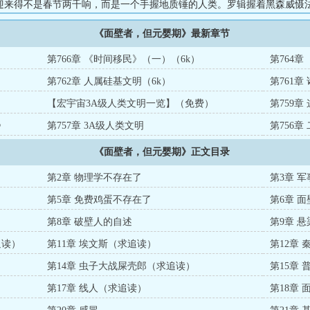
迎来得不是春节两千响，而是一个手握地质锤的人类。罗辑握着黑森威慑
说，有人一锤子敲爆了水滴，是吗？”“不止，他还提着冥王星，朝着三体舰
《面壁者，但元婴期》最新章节
修仙＋硬科幻，熟读全部大刘作品，完美缝合大刘宇宙，给给修仙者一点小
文明一点小小的修仙震撼。】三体、乡村教师、白垩纪往事、吞噬者、朝
第766章 《时间移民》（一）（6k）
第764
、微纪元、流浪地球……【近乎完美的三体同人文】已读过万订作品《炮
第762章 人属硅基文明（6k）
第761章
、《死在火星上》感兴...
【宏宇宙3A级人类文明一览】（免费）
第759
》
第757章 3A级人类文明
第756章
《面壁者，但元婴期》正文目录
第2章 物理学不存在了
第3章 
第5章 免费鸡蛋不存在了
第6章 
第8章 破壁人的自述
第9章 
追读）
第11章 埃文斯（求追读）
第12章
追读）
第14章 虫子大战屎壳郎（求追读）
第15章
第17章 线人（求追读）
第18章