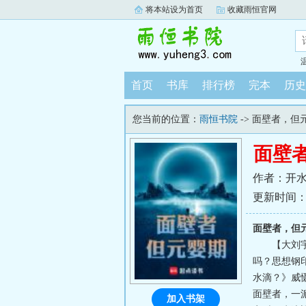
将本站设为首页
收藏雨恒官网
首页
书库
排行榜
完本
历史
您当前的位置：
雨恒书院
-> 面壁者，但
面壁
作者：开
更新时间：202
面壁者，但
【大刘
吗？思想钢
水滴？》威
面壁者，一
加入书架