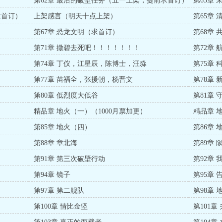
）
第62章 最后的破壁任务（五一上架，提前求首订）
第63章
求首订）
上架感言（明天十点上架）
第65章
第67章 恐龙文明（求首订）
第68章
第71章 撒碧去死吧！！！！！！！
第72章 
第74章 丁仪，江星辰，陈博士，汪淼
第75章
）
第77章 苗福全，张援朝，杨晋文
第78章 
第80章 低烈度大低谷
第81章
精品章 地火（一）（1000月票加更）
精品章 
第85章 地火（四）
第86章
第88章 章北海
第89章 
第91章 第三次破壁行动
第92章
第94章 镜子
第95章
第97章 第二舰队
第98章 
第100章 情比金坚
第101章