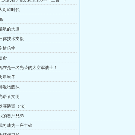
章 先天武者／危机纪元200年（二合一）
 大对峙时代
条
 偏航的大脑
 三体技术支援
 定情信物
 使命
章 现在是一名光荣的太空军战士！
 火星智子
 排泄物舰队
 光语者文明
 铁幕装置（4k）
 我的恶尸兄弟
章 我将成为一座丰碑