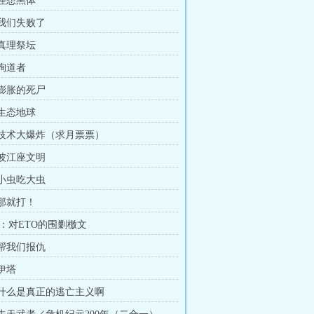
 理想黑体
 我们失败了
 真理祭坛
 殉道者
 膨胀的死尸
 生态地球
章 技术大爆炸（求月票票）
 波江座文明
 小虫吃大虫
 那就打！
：对ETO的围剿檄文
 帮我们报仇
 伊塔
章 什么是真正的逃亡主义啊