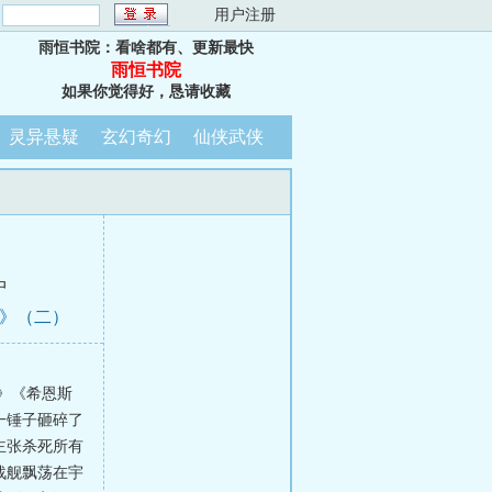
：
用户注册
雨恒书院：看啥都有、更新最快
雨恒书院
如果你觉得好，恳请收藏
灵异悬疑
玄幻奇幻
仙侠武侠
中
民》（二）
》《希恩斯
一锤子砸碎了
主张杀死所有
战舰飘荡在宇