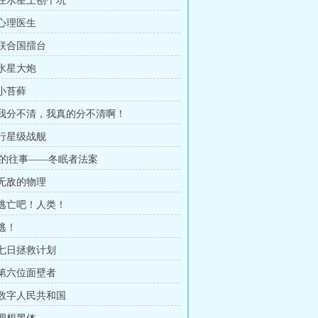
章 在水星上刨个坑
 心理医生
 联合国擂台
 水星大炮
 小苔藓
章 我分不清，我真的分不清啊！
 行星级战舰
的往事——冬眠者法案
 无敌的物理
章 逃亡吧！人类！
 逃！
 七日拯救计划
 第六位面壁者
章 数字人民共和国