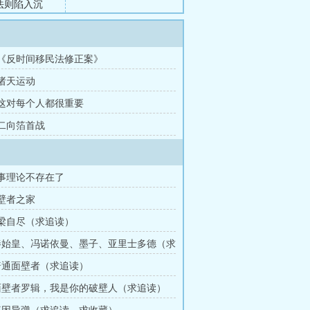
法则陷入沉
队抡了过
小的科技震
闻道、诗云、
章 《反时间移民法修正案》
火弧线》、
 诸天运动
章 这对每个人都很重要
 二向箔首战
军事理论不存在了
面壁者之家
悬梁自尽（求追读）
 秦始皇、冯诺依曼、墨子、亚里士多德（求
 普通面壁者（求追读）
 面壁者罗辑，我是你的破壁人（求追读）