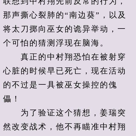
联想到中村翔先前反常的行为，
那声撕心裂肺的“南边葵”，以及
将太刀掷向巫女的诡异举动，一
个可怕的猜测浮现在脑海。
　　真正的中村翔恐怕在被射穿
心脏的时候早已死亡，现在活动
的不过是一具被巫女操控的傀
儡！
　　为了验证这个猜想，姜瑞突
然改变战术，他不再瞄准中村翔