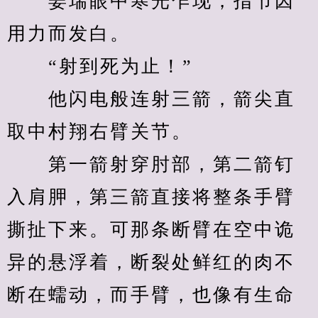
　　姜瑞眼中寒光乍现，指节因
用力而发白。
　　“射到死为止！”
　　他闪电般连射三箭，箭尖直
取中村翔右臂关节。
　　第一箭射穿肘部，第二箭钉
入肩胛，第三箭直接将整条手臂
撕扯下来。可那条断臂在空中诡
异的悬浮着，断裂处鲜红的肉不
断在蠕动，而手臂，也像有生命