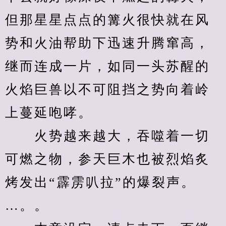
但那星星点点的篝火很快就在风
势和火油帮助下迅速升腾窜高，
继而连成一片，如同一头苏醒的
火焰巨兽以不可阻挡之势向着岭
上蔓延咆哮。
　　火势越来越大，吞噬着一切
可燃之物，参天巨木也被烈焰炙
烤发出“霹雳叭拉”的爆裂声。
…。。