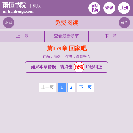
雨恒书院
手机版
临时
登录
注册
书架
m.tianhengs.com
免费阅读
返回
菜单
上一章
查看最新章节
下一章
第159章 回家吧
作品：清妖
作者：傲骨铁心
如果本章错误，请点击
报错
10秒纠正
上一页
1
2
下—页