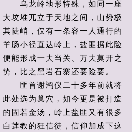
　　乌龙岭地形特殊，如同一座
大坟堆兀立于天地之间，山势极
其陡峭，仅有一条容一人通行的
羊肠小径直达岭上，盐匪据此险
便能形成一夫当关、万夫莫开之
势，比之黑岩石寨还要险要。
　　匪首谢鸿仪二十多年前就将
此处选为巢穴，如今更是被打造
的固若金汤，岭上盐匪又有很多
白莲教的狂信徒，信仰加成下这