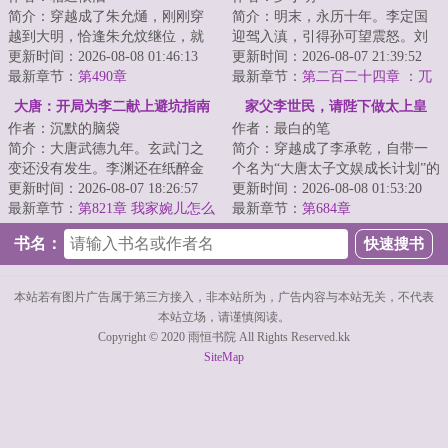
简介：穿越成了朱允熥，刚刚穿
简介：明末，永历十年。李定国
越到大明，恰逢朱允炆继位，就
迎驾入滇，引得孙可望震怒。刘
要拿自己开刀，三日后问斩；本
更新时间：2026-08-08 01:46:13
文秀起兵响应，朝廷播迁昆明。
更新时间：2026-08-07 21:39:52
想做一个逍遥王...
最新章节：
第490章
三王内讧之期近...
最新章节：
第二百二十四章 ：兀
儿特
大唐：开局为李二献上避坑指南
家父李世民，请陛下做太上皇
作者：沉默的脑袋
作者：最白的笔
简介：大唐武德九年。玄武门之
简介：穿越成了李承乾，自带一
变还没有发生。李渊还在纸醉金
个名为“大唐太子文娱成长计划”的
迷。李建成和李元吉正密谋除掉
更新时间：2026-08-07 18:26:57
战略型模拟器，可以按照所处的
更新时间：2026-08-08 01:53:20
最大的威胁。长...
最新章节：
第821章 我家婉儿怎么
环境进行模...
最新章节：
第684章
会看上卫王呢？
书名：
本站若有图片广告属于第三方接入，非本站所为，广告内容与本站无关，不代表
本站立场，请谨慎阅读。
Copyright © 2020 雨恒书院 All Rights Reserved.kk
SiteMap