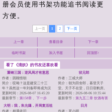
册会员使用书架功能追书阅读更
方便。
上一页
1
2
下—页
上一章
查看目录
下一章
临时书架
加入书签
回顶部↑
看了《清妖》的书友还喜欢看
重铸三国：逆风局才有意思
状元郎
作者：因顾惜朝
作者：三戒大师
简介：哎呦？这是建安二十三
简介：朝为田舍郎，暮登天子
年？虽然这一年刘备即将成为汉
堂。天子不在堂，日日宿豹房。
中王，走上人生巅峰，但是下一
更新时间：2026-08-07 16:45:20
~~~~~~唐寅：义父拯救了我。王
更新时间：2026-08-06 10:35:44
幕就是盛极而衰：...
最新章节：
第158章 、下一步
守仁：要不是他救...
最新章节：
第九五二章 饮酒有害
健康
大明：我，朱允熥，开局复活祖
日月
作者：相遇依旧
作者：罗小明
母