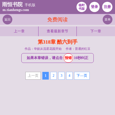
雨恒书院
手机版
临时
登录
注册
书架
m.tianhengs.com
免费阅读
返回
菜单
上一章
查看最新章节
下一章
第318章 酷六到手
作品：华娱从流星花园开始
作者：普通的红豆
如果本章错误，请点击
报错
10秒纠正
上一页
1
2
3
4
下—页