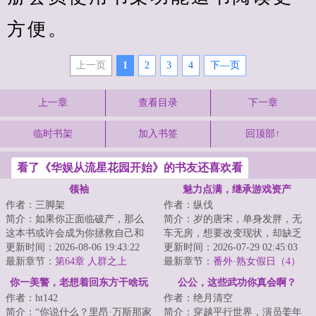
方便。
上一页
1
2
3
4
下—页
上一章
查看目录
下一章
临时书架
加入书签
回顶部↑
看了《华娱从流星花园开始》的书友还喜欢看
领袖
魅力点满，继承游戏资产
作者：三脚架
作者：纵伐
简介：如果你正面临破产，那么
简介：岁的唐宋，单身发胖，无
这本书或许会成为你拯救自己和
车无房，想要改变现状，却缺乏
家庭的指导手册。---...
更新时间：2026-08-06 19:43:22
精力、信念和方向。遭遇职场霸
更新时间：2026-07-29 02:45:03
最新章节：
第64章 人群之上
凌后，玩了三年...
最新章节：
番外·熟女假日（4）
你一美警，老想着回东方干啥玩
公公，这些武功你真会啊？
作者：ht142
作者：绝月清空
意
简介：“你说什么？里昂·万斯那家
简介：穿越平行世界，演员姜年